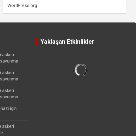
WordPress.org
Yaklaşan Etkinlikler
) askeri
lisavunma
) askeri
lisavunma
) askeri
lisavunma
ihazı
için
) askeri
ak