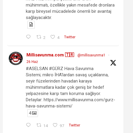
mühimmatı, özellikle yakın mesafede dronlara
karşı bireysel mücadelede önemli bir avantaj
sağlayacaktır.
2
4
Twitter
Millisavunma.com 🇹🇷
@millisavunma1
·
26 Haz
#ASELSAN #GÜRZ Hava Savunma
Sistemi; mikro İHA'lardan savaş uçaklarına,
seyir füzelerinden havadan karaya
mühimmatlara kadar çok geniş bir hedef
yelpazesine karşı tam koruma sağlıyor.
Detaylar: https://www.millisavunma.com/gurz-
hava-savunma-sistemi/
4
14
97
Twitter