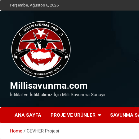
Skip
Perşembe, Ağustos 6, 2026
to
content
Millisavunma.com
İstiklal ve İstikbalimiz İçin Milli Savunma Sanayii
ANA SAYFA
PROJE VE ÜRÜNLER
SAVUNMA S
Home
CEVHER Projesi