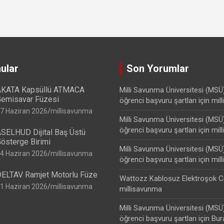
ular
Son Yorumlar
KATA Kapsüllü ATMACA
Milli Savunma Üniversitesi (MSÜ
emisavar Füzesi
öğrenci başvuru şartları
için
mil
7 Haziran 2026
millisavunma
Milli Savunma Üniversitesi (MSÜ
öğrenci başvuru şartları
için
mil
SELHUD Dijital Baş Üstü
österge Birimi
Milli Savunma Üniversitesi (MSÜ
4 Haziran 2026
millisavunma
öğrenci başvuru şartları
için
mil
ELTAV Ramjet Motorlu Füze
Wattozz Kablosuz Elektroşok C
1 Haziran 2026
millisavunma
millisavunma
Milli Savunma Üniversitesi (MSÜ
öğrenci başvuru şartları
için
Bur