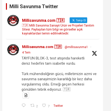
Milli Savunma Twitter
Millisavunma.com 🇹🇷
Takip Et
🇹🇷 Milli Savunma Sanayii Ürün ve Projeleri Tanıtım
Sitesi. Paylaşılan tüm bilgi ve görseller açık
kaynaklardan temin edilmektedir.
Millisavunma.com 🇹🇷
@millisavunma1
·
4 Tem
TAYFUN BLOK-3, test atışında hareketli
deniz hedefini tam isabetle vurdu.
Türk mühendisliğinin gücü, milletimizin azmi ve
savunma sanayimizin kararlılığı bir kez daha
vurgulanmış oldu. Emeği geçen herkesi
gönülden tebrik ediyoruz. 🇹🇷
2
7
Twitter