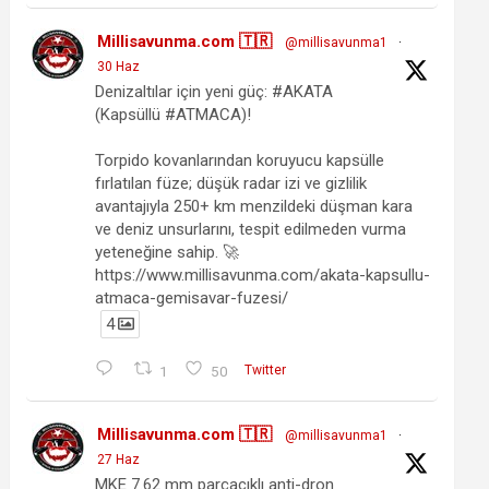
Millisavunma.com 🇹🇷
@millisavunma1
·
30 Haz
Denizaltılar için yeni güç: #AKATA
(Kapsüllü #ATMACA)!
Torpido kovanlarından koruyucu kapsülle
fırlatılan füze; düşük radar izi ve gizlilik
avantajıyla 250+ km menzildeki düşman kara
ve deniz unsurlarını, tespit edilmeden vurma
yeteneğine sahip. 🚀
https://www.millisavunma.com/akata-kapsullu-
atmaca-gemisavar-fuzesi/
4
1
50
Twitter
Millisavunma.com 🇹🇷
@millisavunma1
·
27 Haz
MKE 7.62 mm parçacıklı anti-dron