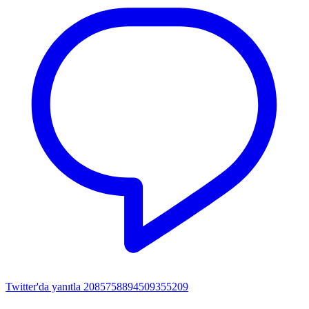
Twitter'da yanıtla 2085758894509355209