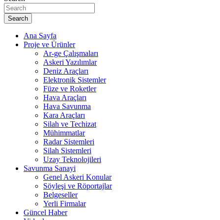
Search
Ana Sayfa
Proje ve Ürünler
Ar-ge Çalışmaları
Askeri Yazılımlar
Deniz Araçları
Elektronik Sistemler
Füze ve Roketler
Hava Araçları
Hava Savunma
Kara Araçları
Silah ve Techizat
Mühimmatlar
Radar Sistemleri
Silah Sistemleri
Uzay Teknolojileri
Savunma Sanayi
Genel Askeri Konular
Söyleşi ve Röportajlar
Belgeseller
Yerli Firmalar
Güncel Haber