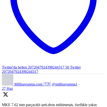
Twitter'da beğen 2072047924398244317
50
Twitter
2072047924398244317
Millisavunma.com 🇹🇷
@millisavunma1
·
27 Haz
MKE 7.62 mm parçacıklı anti-dron mühimmatı, özellikle yakın