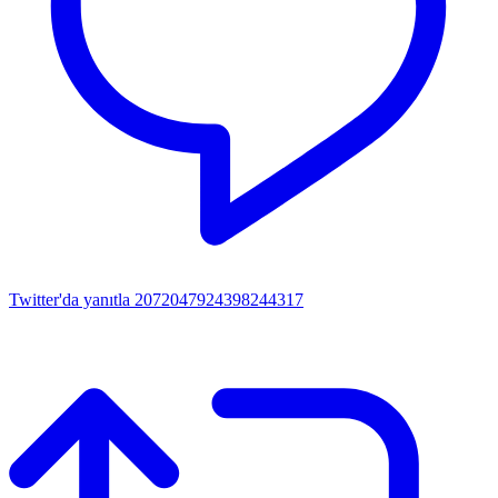
Twitter'da yanıtla 2072047924398244317