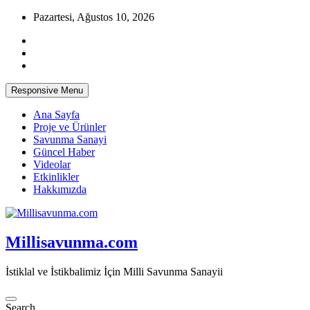
Skip
Pazartesi, Ağustos 10, 2026
to
content
Responsive Menu
Ana Sayfa
Proje ve Ürünler
Savunma Sanayi
Güncel Haber
Videolar
Etkinlikler
Hakkımızda
Millisavunma.com
İstiklal ve İstikbalimiz İçin Milli Savunma Sanayii
Search