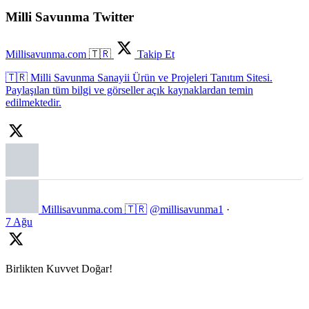
Milli Savunma Twitter
Millisavunma.com 🇹🇷
Takip Et
🇹🇷 Milli Savunma Sanayii Ürün ve Projeleri Tanıtım Sitesi.
Paylaşılan tüm bilgi ve görseller açık kaynaklardan temin
edilmektedir.
Millisavunma.com 🇹🇷
@millisavunma1
·
7 Ağu
Birlikten Kuvvet Doğar!