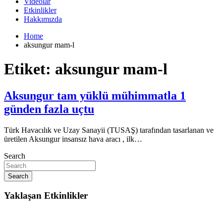
Videolar
Etkinlikler
Hakkımızda
Home
aksungur mam-l
Etiket:
aksungur mam-l
Aksungur tam yüklü mühimmatla 1
günden fazla uçtu
Türk Havacılık ve Uzay Sanayii (TUSAŞ) tarafından tasarlanan ve
üretilen Aksungur insansız hava aracı , ilk…
Search
Search
Yaklaşan Etkinlikler