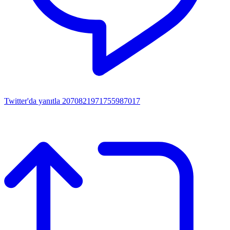
Twitter'da yanıtla 2070821971755987017