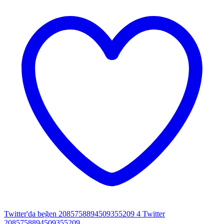
Twitter'da beğen 2085758894509355209
4
Twitter
2085758894509355209