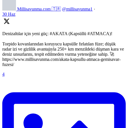
Millisavunma.com 🇹🇷
@millisavunma1
·
30 Haz
Denizaltılar için yeni güç: #AKATA (Kapsüllü #ATMACA)!
Torpido kovanlarından koruyucu kapsülle fırlatılan füze; düşük
radar izi ve gizlilik avantajıyla 250+ km menzildeki düşman kara ve
deniz unsurlarını, tespit edilmeden vurma yeteneğine sahip. 🚀
https://www.millisavunma.com/akata-kapsullu-atmaca-gemisavar-
fuzesi/
4