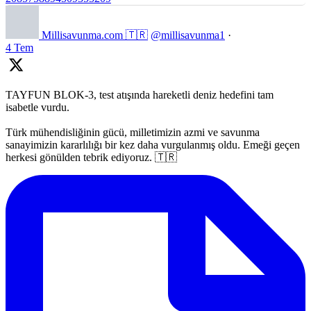
Millisavunma.com 🇹🇷
@millisavunma1
·
4 Tem
TAYFUN BLOK-3, test atışında hareketli deniz hedefini tam
isabetle vurdu.
Türk mühendisliğinin gücü, milletimizin azmi ve savunma
sanayimizin kararlılığı bir kez daha vurgulanmış oldu. Emeği geçen
herkesi gönülden tebrik ediyoruz. 🇹🇷