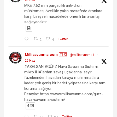
MKE 7.62 mm parçacıklı anti-dron
mühimmatı, özellikle yakın mesafede dronlara
karşı bireysel mücadelede önemli bir avantaj
sağlayacaktır.
2
4
Twitter
Millisavunma.com 🇹🇷
@millisavunma1
·
26 Haz
#ASELSAN #GÜRZ Hava Savunma Sistemi;
mikro İHA'lardan savaş uçaklarına, seyir
füzelerinden havadan karaya mühimmatlara
kadar çok geniş bir hedef yelpazesine karşı tam
koruma sağlıyor.
Detaylar: https://www.millisavunma.com/gurz-
hava-savunma-sistemi/
4
14
97
Twitter