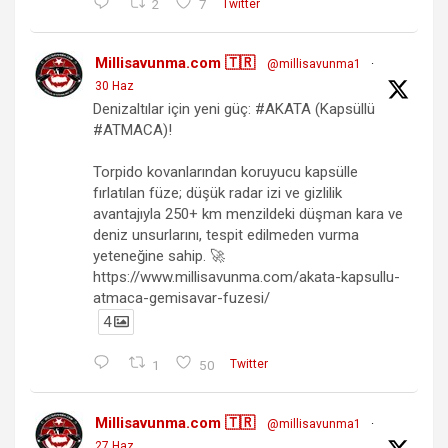
2
7
Twitter
Millisavunma.com 🇹🇷
@millisavunma1
·
30 Haz
Denizaltılar için yeni güç: #AKATA (Kapsüllü
#ATMACA)!
Torpido kovanlarından koruyucu kapsülle
fırlatılan füze; düşük radar izi ve gizlilik
avantajıyla 250+ km menzildeki düşman kara ve
deniz unsurlarını, tespit edilmeden vurma
yeteneğine sahip. 🚀
https://www.millisavunma.com/akata-kapsullu-
atmaca-gemisavar-fuzesi/
4
1
50
Twitter
Millisavunma.com 🇹🇷
@millisavunma1
·
27 Haz