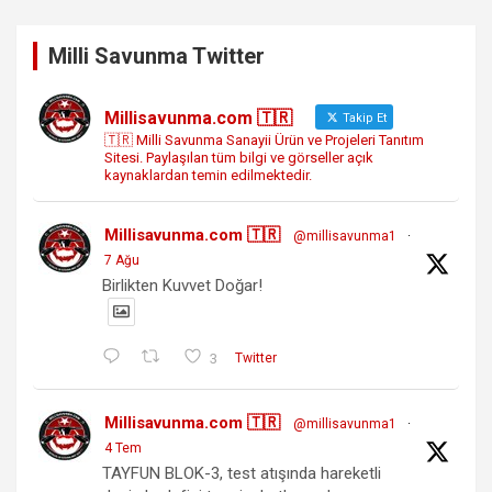
Milli Savunma Twitter
Millisavunma.com 🇹🇷
Takip Et
🇹🇷 Milli Savunma Sanayii Ürün ve Projeleri Tanıtım
Sitesi. Paylaşılan tüm bilgi ve görseller açık
kaynaklardan temin edilmektedir.
Millisavunma.com 🇹🇷
@millisavunma1
·
7 Ağu
Birlikten Kuvvet Doğar!
3
Twitter
Millisavunma.com 🇹🇷
@millisavunma1
·
4 Tem
TAYFUN BLOK-3, test atışında hareketli