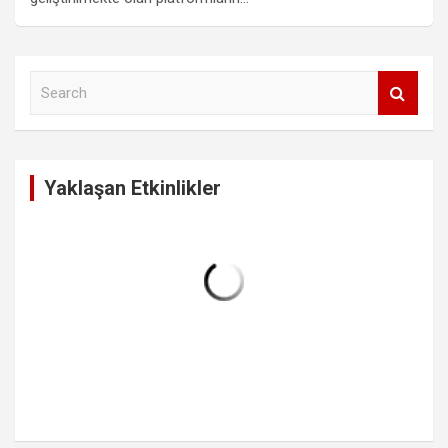
S
e
a
r
c
Yaklaşan Etkinlikler
h