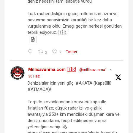
deniz hedefini tam isabetle vurdu.
Türk mühendisliğinin gücü, milletimizin azmi ve
savunma sanayimizin kararlılığı bir kez daha
vurgulanmış oldu. Emeği geçen herkesi gönülden
tebrik ediyoruz. 🇹🇷
2
7
Twitter
Millisavunma.com 🇹🇷
@millisavunma1
·
30 Haz
Denizaltılar için yeni güç: #AKATA (Kapsüllü
#ATMACA)!
Torpido kovanlarından koruyucu kapsülle
fırlatılan füze; düşük radar izi ve gizlilik
avantajıyla 250+ km menzildeki düşman kara ve
deniz unsurlarını, tespit edilmeden vurma
yeteneğine sahip. 🚀