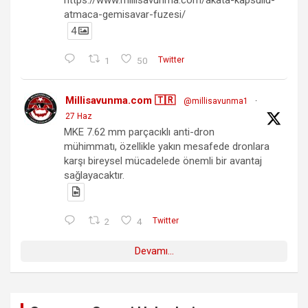
https://www.millisavunma.com/akata-kapsullu-
atmaca-gemisavar-fuzesi/
4
1
50
Twitter
Millisavunma.com 🇹🇷
@millisavunma1
·
27 Haz
MKE 7.62 mm parçacıklı anti-dron
mühimmatı, özellikle yakın mesafede dronlara
karşı bireysel mücadelede önemli bir avantaj
sağlayacaktır.
2
4
Twitter
Devamı...