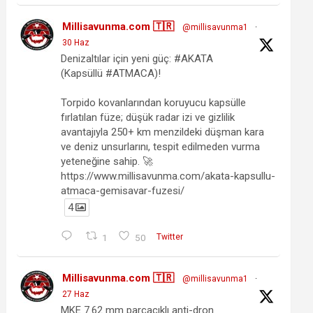
Millisavunma.com 🇹🇷
@millisavunma1
·
30 Haz
Denizaltılar için yeni güç: #AKATA
(Kapsüllü #ATMACA)!
Torpido kovanlarından koruyucu kapsülle
fırlatılan füze; düşük radar izi ve gizlilik
avantajıyla 250+ km menzildeki düşman kara
ve deniz unsurlarını, tespit edilmeden vurma
yeteneğine sahip. 🚀
https://www.millisavunma.com/akata-kapsullu-
atmaca-gemisavar-fuzesi/
4
1
50
Twitter
Millisavunma.com 🇹🇷
@millisavunma1
·
27 Haz
MKE 7.62 mm parçacıklı anti-dron