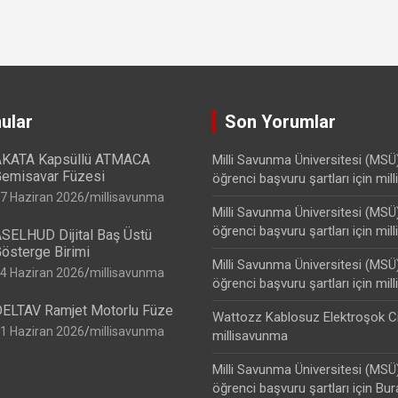
ular
Son Yorumlar
KATA Kapsüllü ATMACA
Milli Savunma Üniversitesi (MSÜ
emisavar Füzesi
öğrenci başvuru şartları
için
mil
7 Haziran 2026
millisavunma
Milli Savunma Üniversitesi (MSÜ
öğrenci başvuru şartları
için
mil
SELHUD Dijital Baş Üstü
österge Birimi
Milli Savunma Üniversitesi (MSÜ
4 Haziran 2026
millisavunma
öğrenci başvuru şartları
için
mil
ELTAV Ramjet Motorlu Füze
Wattozz Kablosuz Elektroşok C
1 Haziran 2026
millisavunma
millisavunma
Milli Savunma Üniversitesi (MSÜ
öğrenci başvuru şartları
için
Bur