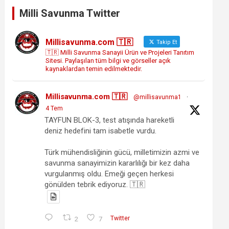
Milli Savunma Twitter
Millisavunma.com 🇹🇷
Takip Et
🇹🇷 Milli Savunma Sanayii Ürün ve Projeleri Tanıtım
Sitesi. Paylaşılan tüm bilgi ve görseller açık
kaynaklardan temin edilmektedir.
Millisavunma.com 🇹🇷
@millisavunma1
·
4 Tem
TAYFUN BLOK-3, test atışında hareketli
deniz hedefini tam isabetle vurdu.
Türk mühendisliğinin gücü, milletimizin azmi ve
savunma sanayimizin kararlılığı bir kez daha
vurgulanmış oldu. Emeği geçen herkesi
gönülden tebrik ediyoruz. 🇹🇷
2
7
Twitter