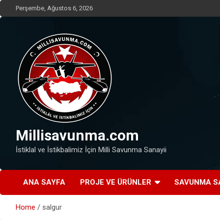
Skip
Perşembe, Ağustos 6, 2026
to
content
Millisavunma.com
İstiklal ve İstikbalimiz İçin Milli Savunma Sanayii
ANA SAYFA
PROJE VE ÜRÜNLER
SAVUNMA S
Home
salgur