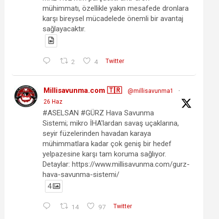
mühimmatı, özellikle yakın mesafede dronlara
karşı bireysel mücadelede önemli bir avantaj
sağlayacaktır.
2
4
Twitter
Millisavunma.com 🇹🇷
@millisavunma1
·
26 Haz
#ASELSAN #GÜRZ Hava Savunma
Sistemi; mikro İHA'lardan savaş uçaklarına,
seyir füzelerinden havadan karaya
mühimmatlara kadar çok geniş bir hedef
yelpazesine karşı tam koruma sağlıyor.
Detaylar: https://www.millisavunma.com/gurz-
hava-savunma-sistemi/
4
14
97
Twitter