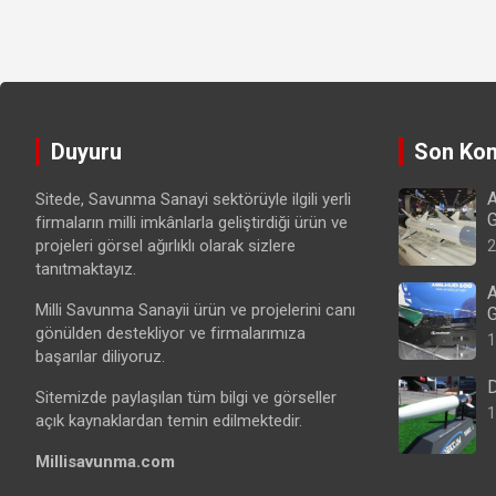
Duyuru
Son Kon
A
Sitede, Savunma Sanayi sektörüyle ilgili yerli
G
firmaların milli imkânlarla geliştirdiği ürün ve
projeleri görsel ağırlıklı olarak sizlere
2
tanıtmaktayız.
A
Milli Savunma Sanayii ürün ve projelerini canı
G
gönülden destekliyor ve firmalarımıza
1
başarılar diliyoruz.
D
Sitemizde paylaşılan tüm bilgi ve görseller
1
açık kaynaklardan temin edilmektedir.
Millisavunma.com