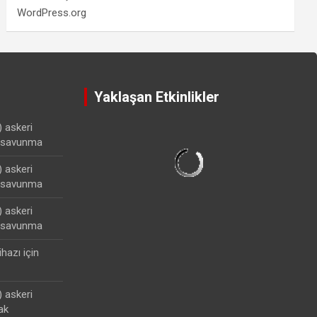
WordPress.org
Yaklaşan Etkinlikler
) askeri
lisavunma
) askeri
lisavunma
) askeri
lisavunma
ihazı
için
) askeri
ak