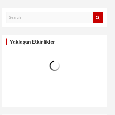
S
e
a
r
c
Yaklaşan Etkinlikler
h