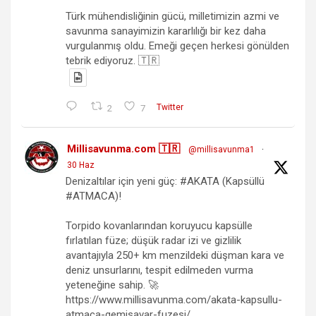
Türk mühendisliğinin gücü, milletimizin azmi ve
savunma sanayimizin kararlılığı bir kez daha
vurgulanmış oldu. Emeği geçen herkesi gönülden
tebrik ediyoruz. 🇹🇷
2
7
Twitter
Millisavunma.com 🇹🇷
@millisavunma1
·
30 Haz
Denizaltılar için yeni güç: #AKATA (Kapsüllü
#ATMACA)!
Torpido kovanlarından koruyucu kapsülle
fırlatılan füze; düşük radar izi ve gizlilik
avantajıyla 250+ km menzildeki düşman kara ve
deniz unsurlarını, tespit edilmeden vurma
yeteneğine sahip. 🚀
https://www.millisavunma.com/akata-kapsullu-
atmaca-gemisavar-fuzesi/