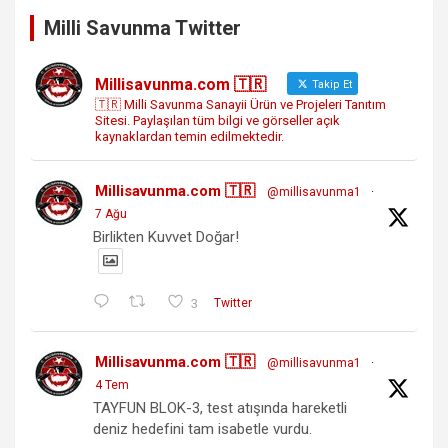
Milli Savunma Twitter
Millisavunma.com 🇹🇷
Takip Et
🇹🇷 Milli Savunma Sanayii Ürün ve Projeleri Tanıtım
Sitesi. Paylaşılan tüm bilgi ve görseller açık
kaynaklardan temin edilmektedir.
Millisavunma.com 🇹🇷
@millisavunma1
·
7 Ağu
Birlikten Kuvvet Doğar!
3
Twitter
Millisavunma.com 🇹🇷
@millisavunma1
·
4 Tem
TAYFUN BLOK-3, test atışında hareketli
deniz hedefini tam isabetle vurdu.