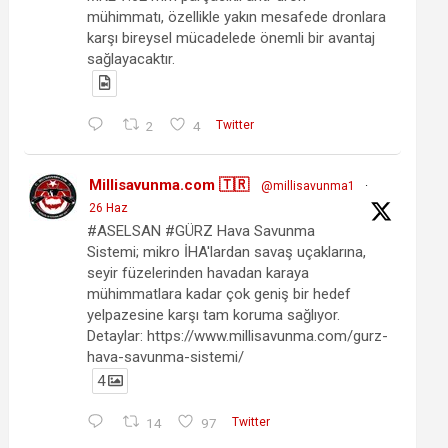
mühimmatı, özellikle yakın mesafede dronlara
karşı bireysel mücadelede önemli bir avantaj
sağlayacaktır.
2
4
Twitter
Millisavunma.com 🇹🇷
@millisavunma1
·
26 Haz
#ASELSAN #GÜRZ Hava Savunma
Sistemi; mikro İHA'lardan savaş uçaklarına,
seyir füzelerinden havadan karaya
mühimmatlara kadar çok geniş bir hedef
yelpazesine karşı tam koruma sağlıyor.
Detaylar: https://www.millisavunma.com/gurz-
hava-savunma-sistemi/
4
14
97
Twitter