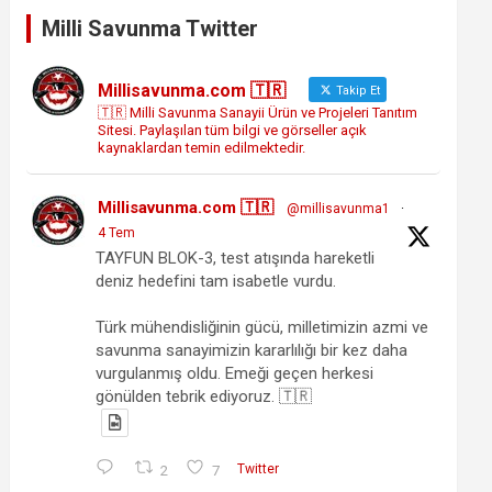
Milli Savunma Twitter
Millisavunma.com 🇹🇷
Takip Et
🇹🇷 Milli Savunma Sanayii Ürün ve Projeleri Tanıtım
Sitesi. Paylaşılan tüm bilgi ve görseller açık
kaynaklardan temin edilmektedir.
Millisavunma.com 🇹🇷
@millisavunma1
·
4 Tem
TAYFUN BLOK-3, test atışında hareketli
deniz hedefini tam isabetle vurdu.
Türk mühendisliğinin gücü, milletimizin azmi ve
savunma sanayimizin kararlılığı bir kez daha
vurgulanmış oldu. Emeği geçen herkesi
gönülden tebrik ediyoruz. 🇹🇷
2
7
Twitter