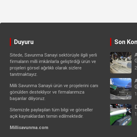
Duyuru
Son Kon
A
Sitede, Savunma Sanayi sektörüyle ilgili yerli
G
firmaların milli imkânlarla geliştirdiği ürün ve
projeleri görsel ağırlıklı olarak sizlere
2
tanıtmaktayız.
A
Milli Savunma Sanayii ürün ve projelerini canı
G
gönülden destekliyor ve firmalarımıza
1
başarılar diliyoruz.
D
Sitemizde paylaşılan tüm bilgi ve görseller
1
açık kaynaklardan temin edilmektedir.
Millisavunma.com