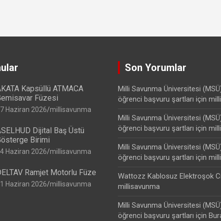
ular
Son Yorumlar
KATA Kapsüllü ATMACA
Milli Savunma Üniversitesi (MSÜ
emisavar Füzesi
öğrenci başvuru şartları
için
mil
7 Haziran 2026
millisavunma
Milli Savunma Üniversitesi (MSÜ
öğrenci başvuru şartları
için
mil
SELHUD Dijital Baş Üstü
österge Birimi
Milli Savunma Üniversitesi (MSÜ
4 Haziran 2026
millisavunma
öğrenci başvuru şartları
için
mil
ELTAV Ramjet Motorlu Füze
Wattozz Kablosuz Elektroşok C
1 Haziran 2026
millisavunma
millisavunma
Milli Savunma Üniversitesi (MSÜ
öğrenci başvuru şartları
için
Bur