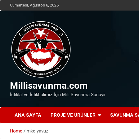
Skip
Cumartesi, Ağustos 8, 2026
to
content
Millisavunma.com
İstiklal ve İstikbalimiz İçin Milli Savunma Sanayii
ANA SAYFA
PROJE VE ÜRÜNLER
SAVUNMA S
Home
mke yavuz