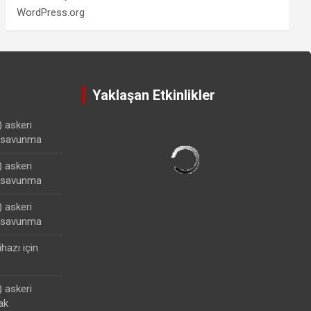
WordPress.org
Yaklaşan Etkinlikler
) askeri
lisavunma
) askeri
lisavunma
) askeri
lisavunma
ihazı
için
) askeri
ak