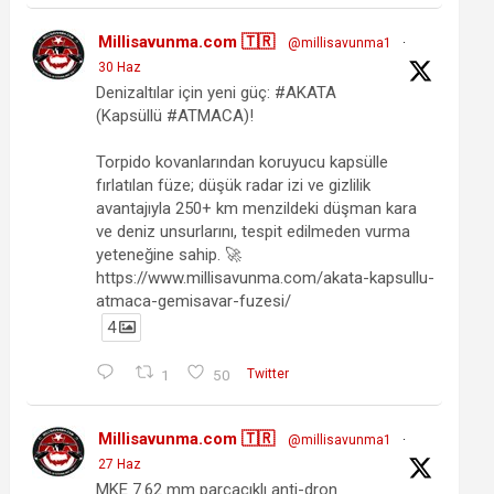
Millisavunma.com 🇹🇷
@millisavunma1
·
30 Haz
Denizaltılar için yeni güç: #AKATA
(Kapsüllü #ATMACA)!
Torpido kovanlarından koruyucu kapsülle
fırlatılan füze; düşük radar izi ve gizlilik
avantajıyla 250+ km menzildeki düşman kara
ve deniz unsurlarını, tespit edilmeden vurma
yeteneğine sahip. 🚀
https://www.millisavunma.com/akata-kapsullu-
atmaca-gemisavar-fuzesi/
4
1
50
Twitter
Millisavunma.com 🇹🇷
@millisavunma1
·
27 Haz
MKE 7.62 mm parçacıklı anti-dron