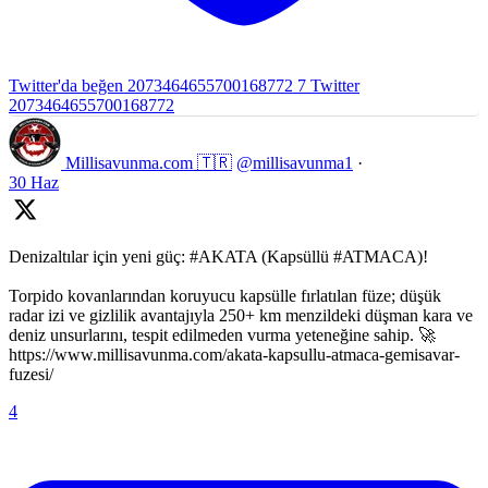
Twitter'da beğen 2073464655700168772
7
Twitter
2073464655700168772
Millisavunma.com 🇹🇷
@millisavunma1
·
30 Haz
Denizaltılar için yeni güç: #AKATA (Kapsüllü #ATMACA)!
Torpido kovanlarından koruyucu kapsülle fırlatılan füze; düşük
radar izi ve gizlilik avantajıyla 250+ km menzildeki düşman kara ve
deniz unsurlarını, tespit edilmeden vurma yeteneğine sahip. 🚀
https://www.millisavunma.com/akata-kapsullu-atmaca-gemisavar-
fuzesi/
4