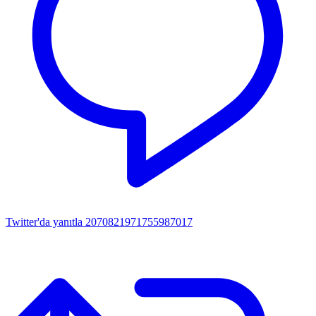
Twitter'da yanıtla 2070821971755987017