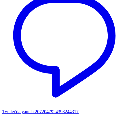
Twitter'da yanıtla 2072047924398244317