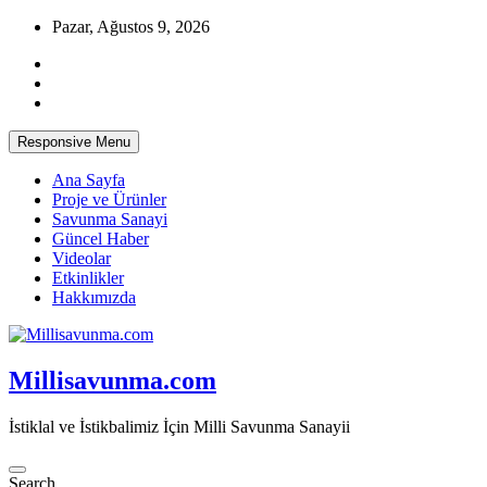
Skip
Pazar, Ağustos 9, 2026
to
content
Responsive Menu
Ana Sayfa
Proje ve Ürünler
Savunma Sanayi
Güncel Haber
Videolar
Etkinlikler
Hakkımızda
Millisavunma.com
İstiklal ve İstikbalimiz İçin Milli Savunma Sanayii
Search