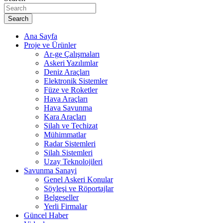
Search
Ana Sayfa
Proje ve Ürünler
Ar-ge Çalışmaları
Askeri Yazılımlar
Deniz Araçları
Elektronik Sistemler
Füze ve Roketler
Hava Araçları
Hava Savunma
Kara Araçları
Silah ve Techizat
Mühimmatlar
Radar Sistemleri
Silah Sistemleri
Uzay Teknolojileri
Savunma Sanayi
Genel Askeri Konular
Söyleşi ve Röportajlar
Belgeseller
Yerli Firmalar
Güncel Haber