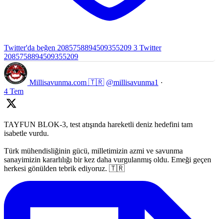
Twitter'da beğen 2085758894509355209
3
Twitter
2085758894509355209
Millisavunma.com 🇹🇷
@millisavunma1
·
4 Tem
TAYFUN BLOK-3, test atışında hareketli deniz hedefini tam
isabetle vurdu.
Türk mühendisliğinin gücü, milletimizin azmi ve savunma
sanayimizin kararlılığı bir kez daha vurgulanmış oldu. Emeği geçen
herkesi gönülden tebrik ediyoruz. 🇹🇷