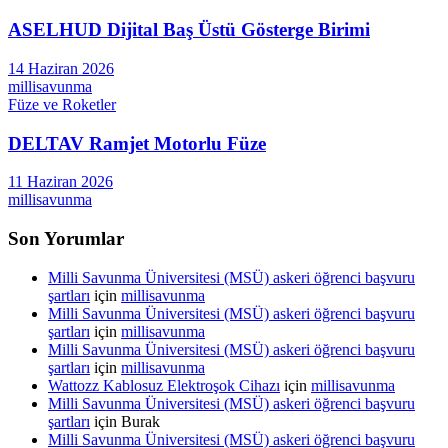
ASELHUD Dijital Baş Üstü Gösterge Birimi
14 Haziran 2026
millisavunma
Füze ve Roketler
DELTAV Ramjet Motorlu Füze
11 Haziran 2026
millisavunma
Son Yorumlar
Milli Savunma Üniversitesi (MSÜ) askeri öğrenci başvuru
şartları
için
millisavunma
Milli Savunma Üniversitesi (MSÜ) askeri öğrenci başvuru
şartları
için
millisavunma
Milli Savunma Üniversitesi (MSÜ) askeri öğrenci başvuru
şartları
için
millisavunma
Wattozz Kablosuz Elektroşok Cihazı
için
millisavunma
Milli Savunma Üniversitesi (MSÜ) askeri öğrenci başvuru
şartları
için
Burak
Milli Savunma Üniversitesi (MSÜ) askeri öğrenci başvuru