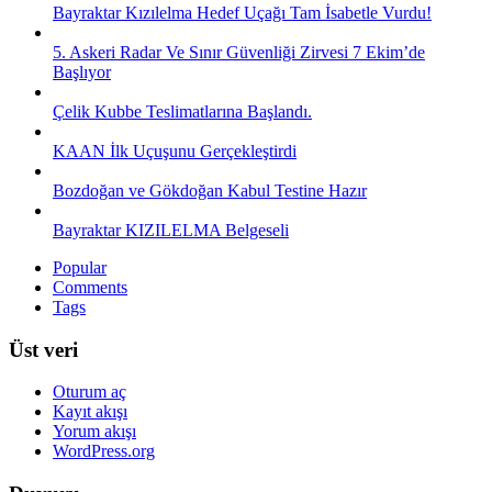
Bayraktar Kızılelma Hedef Uçağı Tam İsabetle Vurdu!
5. Askeri Radar Ve Sınır Güvenliği Zirvesi 7 Ekim’de
Başlıyor
Çelik Kubbe Teslimatlarına Başlandı.
KAAN İlk Uçuşunu Gerçekleştirdi
Bozdoğan ve Gökdoğan Kabul Testine Hazır
Bayraktar KIZILELMA Belgeseli
Popular
Comments
Tags
Üst veri
Oturum aç
Kayıt akışı
Yorum akışı
WordPress.org