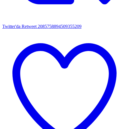
Twitter'da Retweet 2085758894509355209