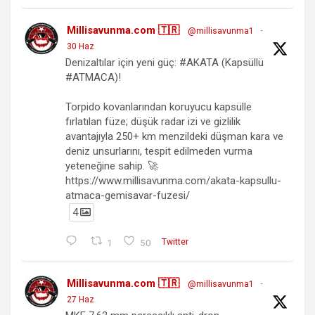
Millisavunma.com 🇹🇷
@millisavunma1
·
30 Haz
Denizaltılar için yeni güç: #AKATA (Kapsüllü
#ATMACA)!
Torpido kovanlarından koruyucu kapsülle
fırlatılan füze; düşük radar izi ve gizlilik
avantajıyla 250+ km menzildeki düşman kara ve
deniz unsurlarını, tespit edilmeden vurma
yeteneğine sahip. 🚀
https://www.millisavunma.com/akata-kapsullu-
atmaca-gemisavar-fuzesi/
4
1
50
Twitter
Millisavunma.com 🇹🇷
@millisavunma1
·
27 Haz