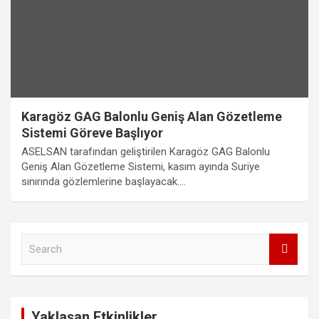
Karagöz GAG Balonlu Geniş Alan Gözetleme
Sistemi Göreve Başlıyor
ASELSAN tarafından geliştirilen Karagöz GAG Balonlu
Geniş Alan Gözetleme Sistemi, kasım ayında Suriye
sınırında gözlemlerine başlayacak.…
S
e
a
r
c
Yaklaşan Etkinlikler
h