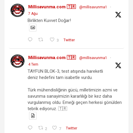
Millisavunma.com 🇹🇷
@millisavunma1
·
7 Ağu
Birlikten Kuvvet Doğar!
3
Twitter
Millisavunma.com 🇹🇷
@millisavunma1
·
4 Tem
TAYFUN BLOK-3, test atışında hareketli
deniz hedefini tam isabetle vurdu.
Türk mühendisliğinin gücü, milletimizin azmi ve
savunma sanayimizin kararlılığı bir kez daha
vurgulanmış oldu. Emeği geçen herkesi gönülden
tebrik ediyoruz. 🇹🇷
2
7
Twitter