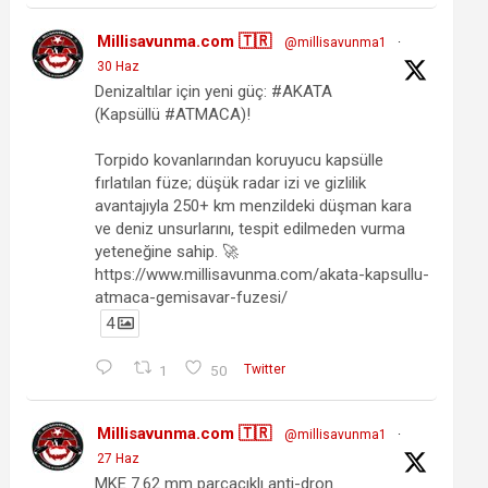
Millisavunma.com 🇹🇷
@millisavunma1
·
30 Haz
Denizaltılar için yeni güç: #AKATA
(Kapsüllü #ATMACA)!
Torpido kovanlarından koruyucu kapsülle
fırlatılan füze; düşük radar izi ve gizlilik
avantajıyla 250+ km menzildeki düşman kara
ve deniz unsurlarını, tespit edilmeden vurma
yeteneğine sahip. 🚀
https://www.millisavunma.com/akata-kapsullu-
atmaca-gemisavar-fuzesi/
4
1
50
Twitter
Millisavunma.com 🇹🇷
@millisavunma1
·
27 Haz
MKE 7.62 mm parçacıklı anti-dron