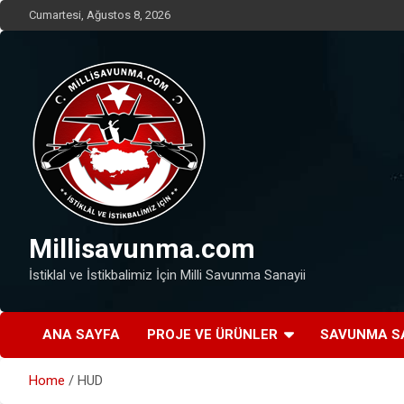
Skip
Cumartesi, Ağustos 8, 2026
to
content
Millisavunma.com
İstiklal ve İstikbalimiz İçin Milli Savunma Sanayii
ANA SAYFA
PROJE VE ÜRÜNLER
SAVUNMA S
Home
HUD