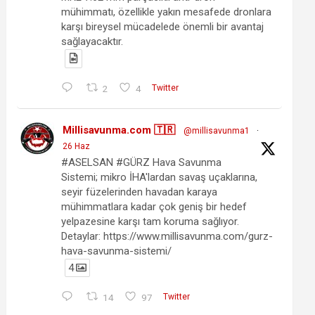
mühimmatı, özellikle yakın mesafede dronlara
karşı bireysel mücadelede önemli bir avantaj
sağlayacaktır.
2
4
Twitter
Millisavunma.com 🇹🇷
@millisavunma1
·
26 Haz
#ASELSAN #GÜRZ Hava Savunma
Sistemi; mikro İHA'lardan savaş uçaklarına,
seyir füzelerinden havadan karaya
mühimmatlara kadar çok geniş bir hedef
yelpazesine karşı tam koruma sağlıyor.
Detaylar: https://www.millisavunma.com/gurz-
hava-savunma-sistemi/
4
14
97
Twitter