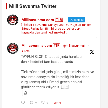
Milli Savunma Twitter
Millisavunma.com 🇹🇷
Takip Et
🇹🇷 Milli Savunma Sanayii Ürün ve Projeleri Tanıtım
Sitesi. Paylaşılan tüm bilgi ve görseller açık
kaynaklardan temin edilmektedir.
Millisavunma.com 🇹🇷
@millisavunma1
·
4 Tem
TAYFUN BLOK-3, test atışında hareketli
deniz hedefini tam isabetle vurdu.
Türk mühendisliğinin gücü, milletimizin azmi ve
savunma sanayimizin kararlılığı bir kez daha
vurgulanmış oldu. Emeği geçen herkesi
gönülden tebrik ediyoruz. 🇹🇷
2
7
Twitter