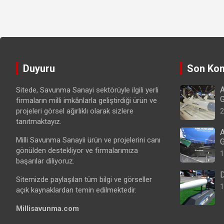
Duyuru
Son Kon
A
Sitede, Savunma Sanayi sektörüyle ilgili yerli
G
firmaların milli imkânlarla geliştirdiği ürün ve
projeleri görsel ağırlıklı olarak sizlere
2
tanıtmaktayız.
A
Milli Savunma Sanayii ürün ve projelerini canı
G
gönülden destekliyor ve firmalarımıza
1
başarılar diliyoruz.
D
Sitemizde paylaşılan tüm bilgi ve görseller
1
açık kaynaklardan temin edilmektedir.
Millisavunma.com