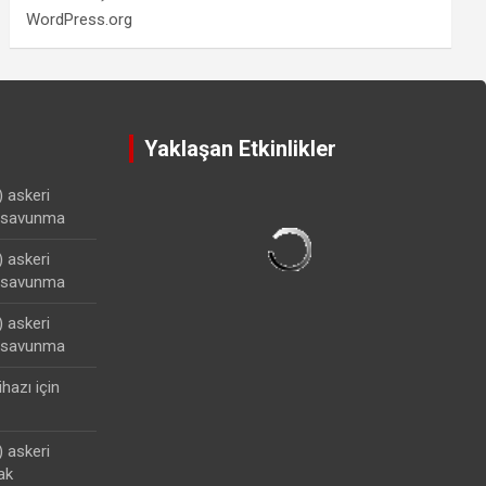
WordPress.org
Yaklaşan Etkinlikler
) askeri
lisavunma
) askeri
lisavunma
) askeri
lisavunma
ihazı
için
) askeri
ak