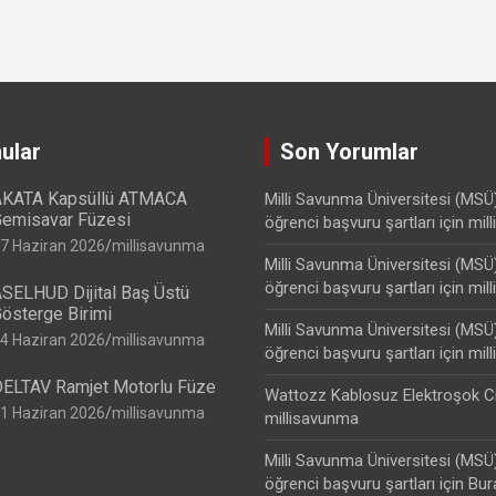
ular
Son Yorumlar
KATA Kapsüllü ATMACA
Milli Savunma Üniversitesi (MSÜ
emisavar Füzesi
öğrenci başvuru şartları
için
mil
7 Haziran 2026
millisavunma
Milli Savunma Üniversitesi (MSÜ
öğrenci başvuru şartları
için
mil
SELHUD Dijital Baş Üstü
österge Birimi
Milli Savunma Üniversitesi (MSÜ
4 Haziran 2026
millisavunma
öğrenci başvuru şartları
için
mil
ELTAV Ramjet Motorlu Füze
Wattozz Kablosuz Elektroşok C
1 Haziran 2026
millisavunma
millisavunma
Milli Savunma Üniversitesi (MSÜ
öğrenci başvuru şartları
için
Bur