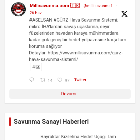
Millisavunma.com 🇹🇷
@millisavunma1
·
26 Haz
#ASELSAN #GÜRZ Hava Savunma Sistemi;
mikro İHA'lardan savaş uçaklarına, seyir
füzelerinden havadan karaya mühimmatlara
kadar çok geniş bir hedef yelpazesine karşı tam
koruma sağlıyor.
Detaylar: https://www.millisavunma.com/gurz-
hava-savunma-sistemi/
4
14
97
Twitter
Devamı...
Savunma Sanayi Haberleri
Bayraktar Kızılelma Hedef Uçağı Tam