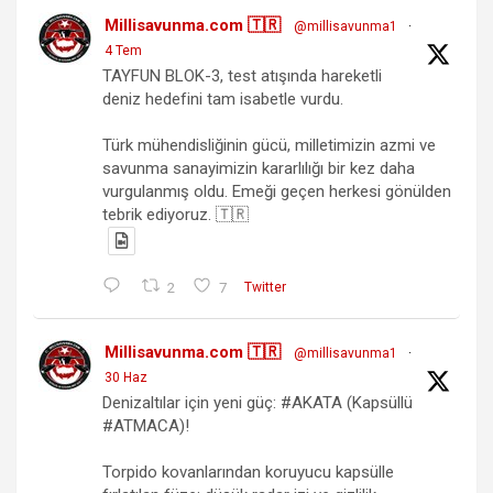
Millisavunma.com 🇹🇷
@millisavunma1
·
4 Tem
TAYFUN BLOK-3, test atışında hareketli
deniz hedefini tam isabetle vurdu.
Türk mühendisliğinin gücü, milletimizin azmi ve
savunma sanayimizin kararlılığı bir kez daha
vurgulanmış oldu. Emeği geçen herkesi gönülden
tebrik ediyoruz. 🇹🇷
2
7
Twitter
Millisavunma.com 🇹🇷
@millisavunma1
·
30 Haz
Denizaltılar için yeni güç: #AKATA (Kapsüllü
#ATMACA)!
Torpido kovanlarından koruyucu kapsülle