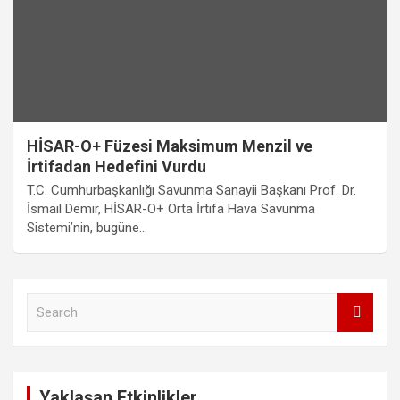
HİSAR-O+ Füzesi Maksimum Menzil ve
İrtifadan Hedefini Vurdu
T.C. Cumhurbaşkanlığı Savunma Sanayii Başkanı Prof. Dr.
İsmail Demir, HİSAR-O+ Orta İrtifa Hava Savunma
Sistemi’nin, bugüne…
S
e
a
r
c
Yaklaşan Etkinlikler
h