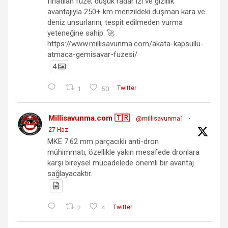
fırlatılan füze; düşük radar izi ve gizlilik
avantajıyla 250+ km menzildeki düşman kara ve
deniz unsurlarını, tespit edilmeden vurma
yeteneğine sahip. 🚀
https://www.millisavunma.com/akata-kapsullu-
atmaca-gemisavar-fuzesi/
4
1
50
Twitter
Millisavunma.com 🇹🇷
@millisavunma1
·
27 Haz
MKE 7.62 mm parçacıklı anti-dron
mühimmatı, özellikle yakın mesafede dronlara
karşı bireysel mücadelede önemli bir avantaj
sağlayacaktır.
2
4
Twitter