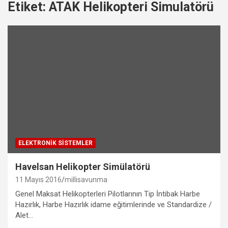
Etiket:
ATAK Helikopteri Simulatörü
ELEKTRONIK SISTEMLER
Havelsan Helikopter Simülatörü
11 Mayıs 2016
millisavunma
Genel Maksat Helikopterleri Pilotlarının Tip İntibak Harbe
Hazırlık, Harbe Hazırlık idame eğitimlerinde ve Standardize /
Alet…