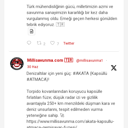
Türk mühendisliğinin gücü, milletimizin azmi ve
savunma sanayimizin kararlılığı bir kez daha
vurgulanmış oldu. Emeği geçen herkesi gönülden
tebrik ediyoruz. 🇹🇷
2
7
Twitter
Millisavunma.com 🇹🇷
@millisavunma1
·
30 Haz
Denizaltılar için yeni güç: #AKATA (Kapsüllü
#ATMACA)!
Torpido kovanlarından koruyucu kapsülle
fırlatılan füze; düşük radar izi ve gizlilik
avantajıyla 250+ km menzildeki düşman kara ve
deniz unsurlarını, tespit edilmeden vurma
yeteneğine sahip. 🚀
https://www.millisavunma.com/akata-kapsullu-
atmaca-gemisavar-fuzesi/