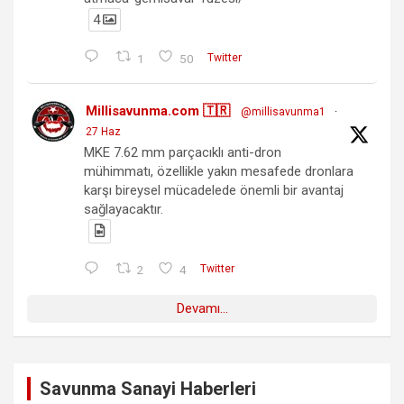
4
1
50
Twitter
Millisavunma.com 🇹🇷
@millisavunma1
·
27 Haz
MKE 7.62 mm parçacıklı anti-dron
mühimmatı, özellikle yakın mesafede dronlara
karşı bireysel mücadelede önemli bir avantaj
sağlayacaktır.
2
4
Twitter
Devamı...
Savunma Sanayi Haberleri