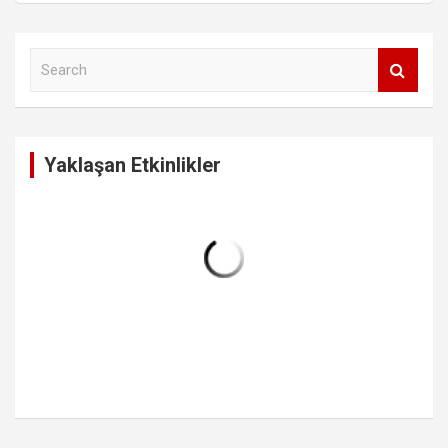
S
e
a
r
c
Yaklaşan Etkinlikler
h