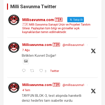
Milli Savunma Twitter
Millisavunma.com 🇹🇷
Takip Et
🇹🇷 Milli Savunma Sanayii Ürün ve Projeleri Tanıtım
Sitesi. Paylaşılan tüm bilgi ve görseller açık
kaynaklardan temin edilmektedir.
Millisavunma.com 🇹🇷
@millisavunma1
·
7 Ağu
Birlikten Kuvvet Doğar!
3
Twitter
Millisavunma.com 🇹🇷
@millisavunma1
·
4 Tem
TAYFUN BLOK-3, test atışında hareketli
deniz hedefini tam isabetle vurdu.