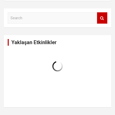
S
e
a
r
c
Yaklaşan Etkinlikler
h