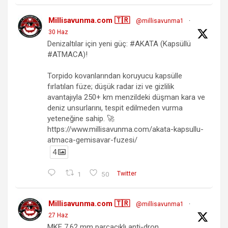
Millisavunma.com 🇹🇷
@millisavunma1
·
30 Haz
Denizaltılar için yeni güç: #AKATA (Kapsüllü
#ATMACA)!
Torpido kovanlarından koruyucu kapsülle
fırlatılan füze; düşük radar izi ve gizlilik
avantajıyla 250+ km menzildeki düşman kara ve
deniz unsurlarını, tespit edilmeden vurma
yeteneğine sahip. 🚀
https://www.millisavunma.com/akata-kapsullu-
atmaca-gemisavar-fuzesi/
4
1
50
Twitter
Millisavunma.com 🇹🇷
@millisavunma1
·
27 Haz
MKE 7.62 mm parçacıklı anti-dron