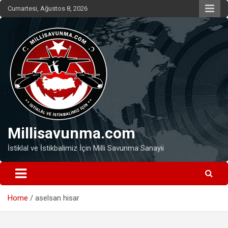
Skip
Cumartesi, Ağustos 8, 2026
to
content
Millisavunma.com
İstiklal ve İstikbalimiz İçin Milli Savunma Sanayii
Home
aselsan hisar