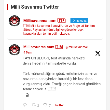
Milli Savunma Twitter
Millisavunma.com 🇹🇷
Takip Et
🇹🇷 Milli Savunma Sanayii Ürün ve Projeleri Tanıtım
Sitesi. Paylaşılan tüm bilgi ve görseller açık
kaynaklardan temin edilmektedir.
Millisavunma.com 🇹🇷
@millisavunma1
·
4 Tem
TAYFUN BLOK-3, test atışında hareketli
deniz hedefini tam isabetle vurdu.
Türk mühendisliğinin gücü, milletimizin azmi ve
savunma sanayimizin kararlılığı bir kez daha
vurgulanmış oldu. Emeği geçen herkesi gönülden
tebrik ediyoruz. 🇹🇷
2
7
Twitter