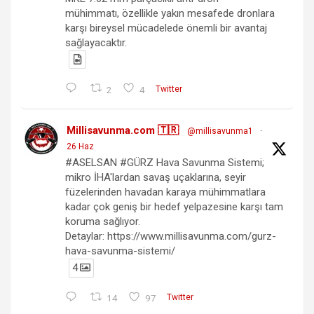
mühimmatı, özellikle yakın mesafede dronlara
karşı bireysel mücadelede önemli bir avantaj
sağlayacaktır.
2
4
Twitter
Millisavunma.com 🇹🇷
@millisavunma1
·
26 Haz
#ASELSAN #GÜRZ Hava Savunma Sistemi;
mikro İHA'lardan savaş uçaklarına, seyir
füzelerinden havadan karaya mühimmatlara
kadar çok geniş bir hedef yelpazesine karşı tam
koruma sağlıyor.
Detaylar: https://www.millisavunma.com/gurz-
hava-savunma-sistemi/
4
14
97
Twitter