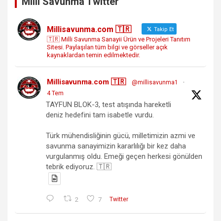
Milli Savunma Twitter
Millisavunma.com 🇹🇷
Takip Et
🇹🇷 Milli Savunma Sanayii Ürün ve Projeleri Tanıtım
Sitesi. Paylaşılan tüm bilgi ve görseller açık
kaynaklardan temin edilmektedir.
Millisavunma.com 🇹🇷
@millisavunma1
·
4 Tem
TAYFUN BLOK-3, test atışında hareketli
deniz hedefini tam isabetle vurdu.
Türk mühendisliğinin gücü, milletimizin azmi ve
savunma sanayimizin kararlılığı bir kez daha
vurgulanmış oldu. Emeği geçen herkesi gönülden
tebrik ediyoruz. 🇹🇷
2
7
Twitter