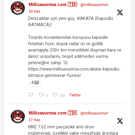
Millisavunma.com 🇹🇷
@millisavunma1
·
30 Haz
Denizaltılar için yeni güç: #AKATA (Kapsüllü
#ATMACA)!
Torpido kovanlarından koruyucu kapsülle
fırlatılan füze; düşük radar izi ve gizlilik
avantajıyla 250+ km menzildeki düşman kara ve
deniz unsurlarını, tespit edilmeden vurma
yeteneğine sahip. 🚀
https://www.millisavunma.com/akata-kapsullu-
atmaca-gemisavar-fuzesi/
4
1
50
Twitter
Millisavunma.com 🇹🇷
@millisavunma1
·
27 Haz
MKE 7.62 mm parçacıklı anti-dron
mühimmatı, özellikle yakın mesafede dronlara