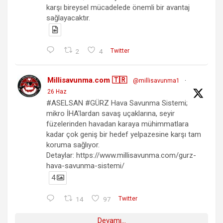
karşı bireysel mücadelede önemli bir avantaj
sağlayacaktır.
2
4
Twitter
Millisavunma.com 🇹🇷
@millisavunma1
·
26 Haz
#ASELSAN #GÜRZ Hava Savunma Sistemi;
mikro İHA'lardan savaş uçaklarına, seyir
füzelerinden havadan karaya mühimmatlara
kadar çok geniş bir hedef yelpazesine karşı tam
koruma sağlıyor.
Detaylar: https://www.millisavunma.com/gurz-
hava-savunma-sistemi/
4
14
97
Twitter
Devamı...