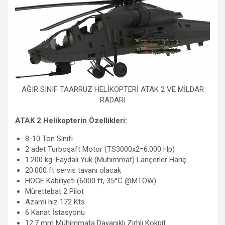
AĞIR SINIF TAARRUZ HELİKOPTERİ ATAK 2 VE MİLDAR
RADARI
ATAK 2 Helikopterin Özellikleri:
8-10 Ton Sınıfı
2 adet Turboşaft Motor (TS3000x2=6.000 Hp)
1.200 kg. Faydalı Yük (Mühimmat) Lançerler Hariç
20.000 ft servis tavanı olacak
HOGE Kabiliyeti (6000 ft, 35°C @MTOW)
Mürettebat 2 Pilot
Azami hız 172 Kts
6 Kanat İstasyonu
12.7 mm Mühimmata Dayanıklı Zırhlı Kokpit