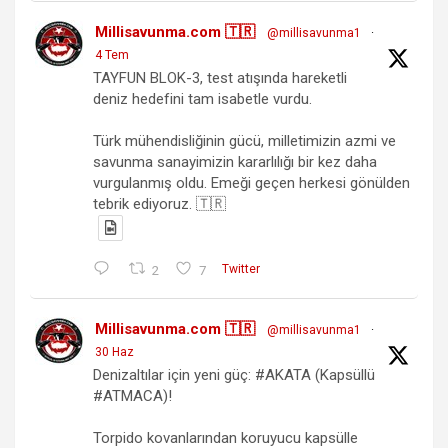
Millisavunma.com 🇹🇷
@millisavunma1
·
4 Tem
TAYFUN BLOK-3, test atışında hareketli
deniz hedefini tam isabetle vurdu.
Türk mühendisliğinin gücü, milletimizin azmi ve
savunma sanayimizin kararlılığı bir kez daha
vurgulanmış oldu. Emeği geçen herkesi gönülden
tebrik ediyoruz. 🇹🇷
2
7
Twitter
Millisavunma.com 🇹🇷
@millisavunma1
·
30 Haz
Denizaltılar için yeni güç: #AKATA (Kapsüllü
#ATMACA)!
Torpido kovanlarından koruyucu kapsülle