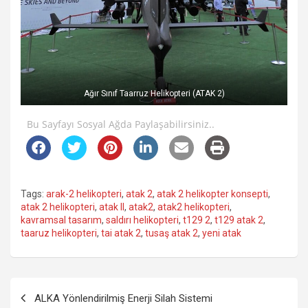
Ağır Sınıf Taarruz Helikopteri (ATAK 2)
Bu Sayfayı Sosyal Ağda Paylaşabilirsiniz..
Tags:
arak-2 helikopteri
,
atak 2
,
atak 2 helikopter konsepti
,
atak 2 helikopteri
,
atak II
,
atak2
,
atak2 helikopteri
,
kavramsal tasarım
,
saldırı helikopteri
,
t129 2
,
t129 atak 2
,
taaruz helikopteri
,
tai atak 2
,
tusaş atak 2
,
yeni atak
Yazı
ALKA Yönlendirilmiş Enerji Silah Sistemi