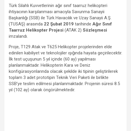
Türk Silahlı Kuvvetlerinin ağır sınıf taarruz helikopteri
ihtiyacının karşılanması amacıyla Savunma Sanayii
Başkanlığı (SSB) ile Türk Havacılık ve Uzay Sanayii A.Ş.
(TUSAŞ) arasında
22 Şubat 2019
tarihinde
Ağır Sınıf
Taarruz Helikopter Projesi
(ATAK 2)
Sözleşmesi
imzalandı.
Proje, T129 Atak ve T625 Helikopter projelerinden elde
edinilen kabiliyet ve teknolojiler ışığında hayata geçirilecektir.
İlk test uçuşunun 5 yıl içinde (60 ay) yapılması
planlanmaktadır. Helikopterin Kara ve
Deniz
konfigürasyonlarında
olacak şekilde iki tipinin geliştirilerek
toplam 3 adet prototipin
Teknik Veri Paketi ile birlikte
SSB’ye teslim edilmesi planlanmaktadır. Projenin süresi 8.5
yıl (102 ay) olarak öngörülmektedir.