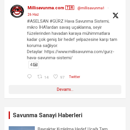
Millisavunma.com 🇹🇷
@millisavunma1
·
26 Haz
#ASELSAN #GÜRZ Hava Savunma Sistemi;
mikro İHA'lardan savaş uçaklarına, seyir
füzelerinden havadan karaya mühimmatlara
kadar çok geniş bir hedef yelpazesine karşı tam
koruma sağlıyor.
Detaylar: https://www.millisavunma.com/gurz-
hava-savunma-sistemi/
4
14
97
Twitter
Devamı...
Savunma Sanayi Haberleri
Bayraktar Kızılelma Hedef Uçağı Tam