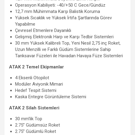
Operasyon Kabiliyeti: -40/+50 C Gece/Gündüz
12,7 mm Mühimmata Karşı Balistik Koruma
Yüksek Sıcaklık ve Yüksek İrtifa Şartlarında Görev
Yapabilme
Çevresel Etmenlere Dayanıklı
Gelişmiş Elektronik Harp ve Karşı Tedbir Sistemleri
30 mm Yüksek Kalibreli Top, Yeni Nesil 2,75 inç Roket,
Uzun Menzilli ve Farklı Güdüm Sistemlerine Sahip
Tanksavar Füzeleri ile Havadan Havaya Füze Sistemleri
ATAK 2 Temel Ekipmanlar
4 Eksenli Otopilot
Modüler Aviyonik Mimari
Hedef Tespit Sistemi
Kaska Entegre Görüntüleme Sistemi
ATAK 2 Silah Sistemleri
30 mm’lik Top
2.75” Güdümsüz Roket
2.75” Güdümlü Roket