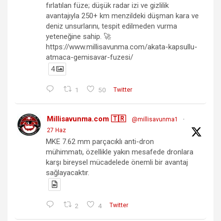
fırlatılan füze; düşük radar izi ve gizlilik
avantajıyla 250+ km menzildeki düşman kara ve
deniz unsurlarını, tespit edilmeden vurma
yeteneğine sahip. 🚀
https://www.millisavunma.com/akata-kapsullu-
atmaca-gemisavar-fuzesi/
4
1
50
Twitter
Millisavunma.com 🇹🇷
@millisavunma1
·
27 Haz
MKE 7.62 mm parçacıklı anti-dron
mühimmatı, özellikle yakın mesafede dronlara
karşı bireysel mücadelede önemli bir avantaj
sağlayacaktır.
2
4
Twitter